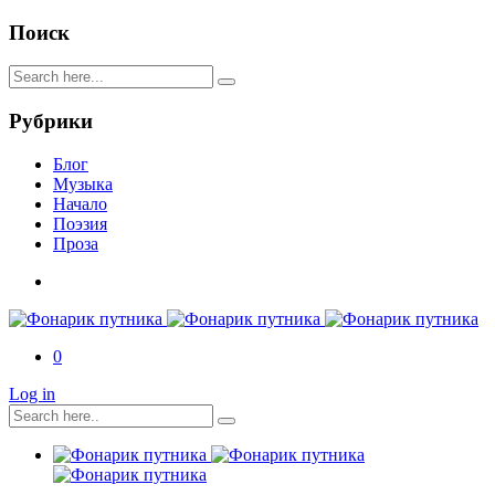
Поиск
Рубрики
Блог
Музыка
Начало
Поэзия
Проза
0
Log in