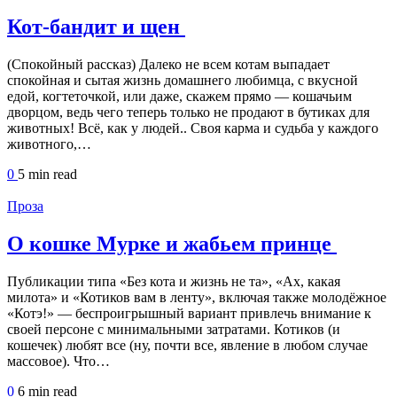
Кот-бандит и щен
(Спокойный рассказ) Далеко не всем котам выпадает
спокойная и сытая жизнь домашнего любимца, с вкусной
едой, когтеточкой, или даже, скажем прямо — кошачьим
дворцом, ведь чего теперь только не продают в бутиках для
животных! Всё, как у людей.. Своя карма и судьба у каждого
животного,…
0
5 min
read
Проза
О кошке Мурке и жабьем принце
Публикации типа «Без кота и жизнь не та», «Ах, какая
милота» и «Котиков вам в ленту», включая также молодёжное
«Котэ!» — беспроигрышный вариант привлечь внимание к
своей персоне с минимальными затратами. Котиков (и
кошечек) любят все (ну, почти все, явление в любом случае
массовое). Что…
0
6 min
read