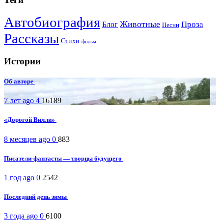
Автобиография
Животные
Проза
Блог
Песни
Рассказы
Стихи
фильм
Истории
Об авторе
7 лет ago
4
16189
«Дорогой Вилли»
8 месяцев ago
0
883
Писатели-фантасты — творцы будущего
1 год ago
0
2542
Последний день зимы
3 года ago
0
6100