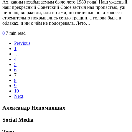
Ах, каким незабываемым было лето 1980 года! Наш ужасный,
наш прекрасный Советский Союз застыл над пропастью, уж
не знаю, во ржи ли, или во лжи, но глиняные ноги колосса
стремительно покрывались сетью трещин, а голова была в
облаках, и ни о чём не подозревала. Лето…
0
7 min
read
Previous
1
…
4
5
6
7
8
9
10
Next
Александр Непомнящих
Social Media
Теги