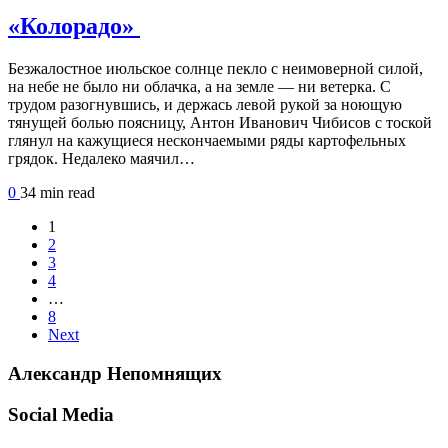
«Колорадо»
Безжалостное июльское солнце пекло с неимоверной силой,
на небе не было ни облачка, а на земле — ни ветерка. С
трудом разогнувшись, и держась левой рукой за ноющую
тянущей болью поясницу, Антон Иванович Чибисов с тоской
глянул на кажущиеся нескончаемыми ряды картофельных
грядок. Недалеко маячил…
0
34 min
read
1
2
3
4
…
8
Next
Александр Непомнящих
Social Media