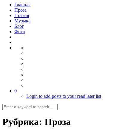
Главная
Проза
Поэзия
Музыка
Блог
Фото
0
Login to add posts to your read later list
Рубрика:
Проза