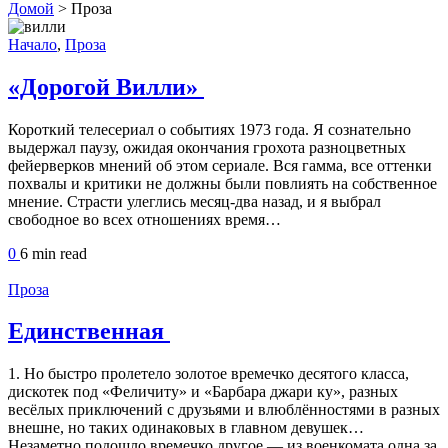
Домой
>
Проза
Начало
,
Проза
«Дорогой Вилли»
Короткий телесериал о событиях 1973 года. Я сознательно
выдержал паузу, ожидая окончания грохота разноцветных
фейерверков мнений об этом сериале. Вся гамма, все оттенки
похвалы и критики не должны были повлиять на собственное
мнение. Страсти улеглись месяц-два назад, и я выбрал
свободное во всех отношениях время…
0
6 min
read
Проза
Единственная
1. Но быстро пролетело золотое времечко десятого класса,
дискотек под «Феличиту» и «Барбара джари ку», разных
весёлых приключений с друзьями и влюблённостями в разных
внешне, но таких одинаковых в главном девушек…
Незаметно подошло времечко другое — из военкомата одна за