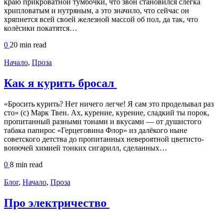
краю прикроватной тумбочки, что звон становился слегка
хрипловатым и нутряным, а это значило, что сейчас он
хряпнется всей своей железной массой об пол, да так, что
колёсики покатятся…
0
20 min
read
Начало
,
Проза
Как я курить бросал
«Бросить курить? Нет ничего легче! Я сам это проделывал раз
сто» (с) Марк Твен. Ах, курение, курение, сладкий ты порок,
пропитанный разными тонами и вкусами — от душистого
табака папирос «Герцеговина Флор» из далёкого ныне
советского детства до пропитанных невероятной цветисто-
вонючей химией тонких сигарилл, сделанных…
0
8 min
read
Блог
,
Начало
,
Проза
Про электричество