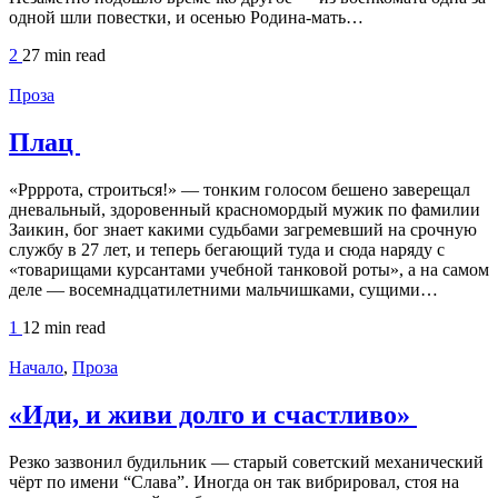
одной шли повестки, и осенью Родина-мать…
2
27 min
read
Проза
Плац
«Ррррота, строиться!» — тонким голосом бешено заверещал
дневальный, здоровенный красномордый мужик по фамилии
Заикин, бог знает какими судьбами загремевший на срочную
службу в 27 лет, и теперь бегающий туда и сюда наряду с
«товарищами курсантами учебной танковой роты», а на самом
деле — восемнадцатилетними мальчишками, сущими…
1
12 min
read
Начало
,
Проза
«Иди, и живи долго и счастливо»
Резко зазвонил будильник — старый советский механический
чёрт по имени “Слава”. Иногда он так вибрировал, стоя на