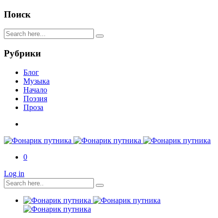
Поиск
Рубрики
Блог
Музыка
Начало
Поэзия
Проза
0
Log in