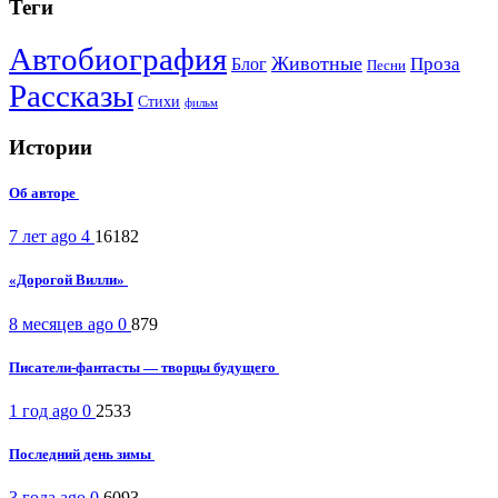
Теги
Автобиография
Животные
Проза
Блог
Песни
Рассказы
Стихи
фильм
Истории
Об авторе
7 лет ago
4
16182
«Дорогой Вилли»
8 месяцев ago
0
879
Писатели-фантасты — творцы будущего
1 год ago
0
2533
Последний день зимы
3 года ago
0
6093