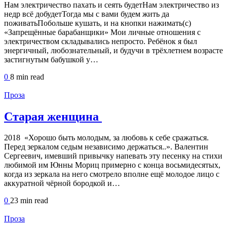
Нам электричество пахать и сеять будетНам электричество из
недр всё добудетТогда мы с вами будем жить да
поживатьПобольше кушать, и на кнопки нажимать(с)
«Запрещённые барабанщики» Мои личные отношения с
электричеством складывались непросто. Ребёнок я был
энергичный, любознательный, и будучи в трёхлетнем возрасте
застигнутым бабушкой у…
0
8 min
read
Проза
Старая женщина
2018 «Хорошо быть молодым, за любовь к себе сражаться.
Перед зеркалом седым независимо держаться..». Валентин
Сергеевич, имевший привычку напевать эту песенку на стихи
любимой им Юнны Мориц примерно с конца восьмидесятых,
когда из зеркала на него смотрело вполне ещё молодое лицо с
аккуратной чёрной бородкой и…
0
23 min
read
Проза