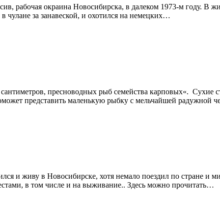
ссив, рабочая окраина Новосибирска, в далеком 1973-м году. В 
л в чулане за занавеской, и охотился на немецких…
 20 сантиметров, пресноводных рыб семейства карповых«. Сухие
к поможет представить маленькую рыбку с мельчайшей радужной
ся и живу в Новосибирске, хотя немало поездил по стране и мир
вестами, в том числе и на выживание.. Здесь можно прочитать…