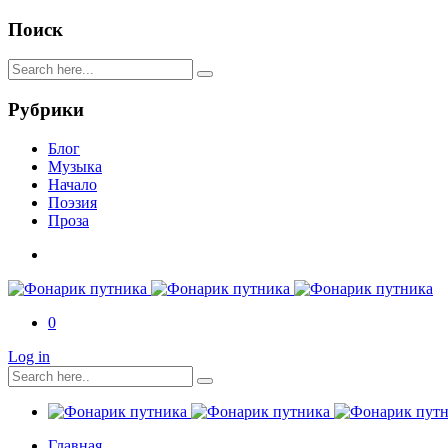
Поиск
Рубрики
Блог
Музыка
Начало
Поэзия
Проза
0
Log in
Главная