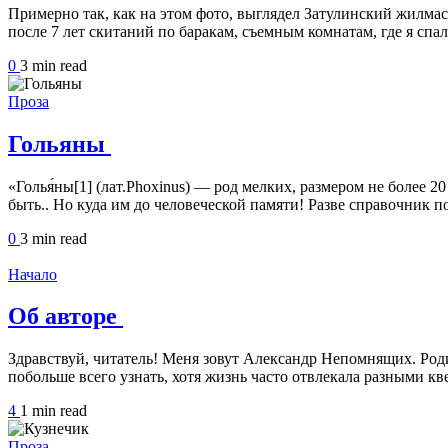
Примерно так, как на этом фото, выглядел Затулинский жилма
после 7 лет скитаний по баракам, съемным комнатам, где я спа
0
3 min
read
Проза
Гольяны
«Голья́ны[1] (лат.Phoxinus) — род мелких, размером не более
быть.. Но куда им до человеческой памяти! Разве справочни
0
3 min
read
Начало
Об авторе
Здравствуй, читатель! Меня зовут Александр Непомнящих. Родил
побольше всего узнать, хотя жизнь часто отвлекала разными к
4
1 min
read
Проза