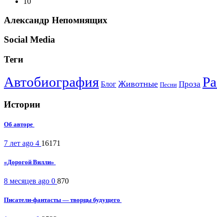
10
Александр Непомнящих
Social Media
Теги
Автобиография
Ра
Животные
Проза
Блог
Песни
Истории
Об авторе
7 лет ago
4
16171
«Дорогой Вилли»
8 месяцев ago
0
870
Писатели-фантасты — творцы будущего