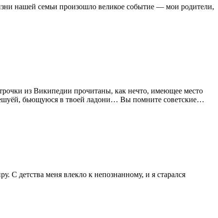
жизни нашей семьи произошло великое событие — мои родители,
 строчки из Википедии прочитаны, как нечто, имеющее место
 чешуёй, бьющуюся в твоей ладони… Вы помните советские…
у. С детства меня влекло к непознанному, и я старался