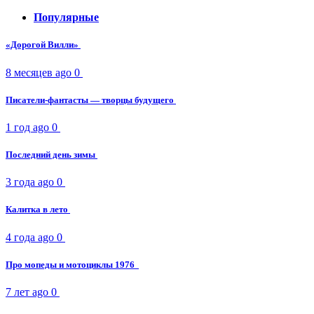
Популярные
«Дорогой Вилли»
8 месяцев ago
0
Писатели-фантасты — творцы будущего
1 год ago
0
Последний день зимы
3 года ago
0
Калитка в лето
4 года ago
0
Про мопеды и мотоциклы 1976
7 лет ago
0