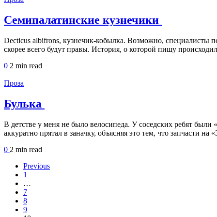
Семипалатинские кузнечики
Decticus albifrons, кузнечик-кобылка. Возможно, специалисты 
скорее всего будут правы. История, о которой пишу происходил
0
2 min
read
Проза
Булька
В детстве у меня не было велосипеда. У соседских ребят были
аккуратно прятал в заначку, объясняя это тем, что запчасти н
0
2 min
read
Previous
1
…
7
8
9