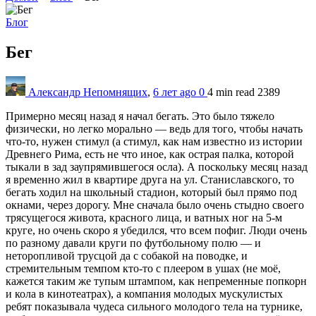
Блог
Бег
Александр Непомнящих
,
6 лет ago
0
4 min
read
2389
Примерно месяц назад я начал бегать. Это было тяжело
физически, но легко морально — ведь для того, чтобы начать
что-то, нужен стимул (а стимул, как нам известно из истории
Древнего Рима, есть не что иное, как острая палка, которой
тыкали в зад заупрямившегося осла). А поскольку месяц назад
я временно жил в квартире друга на ул. Станиславского, то
бегать ходил на школьный стадион, который был прямо под
окнами, через дорогу. Мне сначала было очень стыдно своего
трясущегося живота, красного лица, и ватных ног на 5-м
круге, но очень скоро я убедился, что всем пофиг. Люди очень
по разному давали круги по футбольному полю — и
неторопливой трусцой да с собакой на поводке, и
стремительным темпом кто-то с плеером в ушах (не моё,
кажется таким же тупым штампом, как непременные попкорн
и кола в кинотеатрах), а компания молодых мускулистых
ребят показывала чудеса сильного молодого тела на турнике,