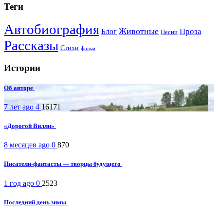
Теги
Автобиография
Животные
Проза
Блог
Песни
Рассказы
Стихи
фильм
Истории
Об авторе
7 лет ago
4
16171
«Дорогой Вилли»
8 месяцев ago
0
870
Писатели-фантасты — творцы будущего
1 год ago
0
2523
Последний день зимы