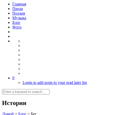
Главная
Проза
Поэзия
Музыка
Блог
Фото
0
Login to add posts to your read later list
Истории
Домой
>
Блог
>
Бег