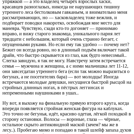
упряжкой — а это владелец четырёх взрослых хаски,
красавцев разноглазых, никогда не нарушающих тишину
утреннего леса бестолковым гавканьем, и внимательно меня
рассматривающих, но — хасковладелец тоже вежлив, и
подбирает поводки накоротко, освобождая мне место для
маневра. Чувствую, сзади кто-то догоняет — принимаю
вправо, и вижу старого знакомца, уникального парня лет
тридцати с небольшим, который очень странно бегает, с
опущенными руками. Но если ему так удобно — почему нет?
Бежит он всегда ровно, но в длинный подъём включает такой
драйв, что быстро скрывается из глаз, как будто невесомый..
Слегка завидую, я так не могу. Навстречу затем встречается
семья — мужчина и женщина, а с ними мальчишка лет 11-12,
они завсегдатаи утреннего бега (если так можно выразиться о
бегунах, а не посетителях бара) — вот молодцы! Иногда
встречаются молодые девушки, несущиеся быстрой рысцой на
стройных длинных ногах, в пёстрых леггинсах и
непременными наушниками в ушах..
Ну вот, я выхожу на финальную прямую второго круга, когда
впереди появляется стройная женская фигура на каблуках.
Это точно не бегунья, идёт, красиво одетая, лёгкой походкой в
сторону остановки. Волосы — вороные, глаза — чёрные,
остальное скрыто антиковидной маской (зачем? мы же в
лесу..). Пробегаю мимо и попадаю в такой шлейф запаха духов