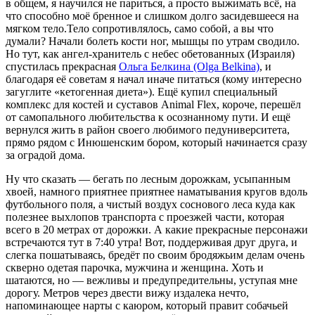
в общем, я научился не париться, а просто выжимать всё, на
что способно моё бренное и слишком долго засидевшееся на
мягком тело.Тело сопротивлялось, само собой, а вы что
думали? Начали болеть кости ног, мышцы по утрам сводило.
Но тут, как ангел-хранитель с небес обетованных (Израиля)
спустилась прекрасная
Ольга Белкина (Olga Belkina)
, и
благодаря её советам я начал иначе питаться (кому интересно
загуглите «кетогенная диета»). Ещё купил специальный
комплекс для костей и суставов Animal Flex, короче, перешёл
от самопального любительства к осознанному пути. И ещё
вернулся жить в район своего любимого педуниверситета,
прямо рядом с Инюшенским бором, который начинается сразу
за оградой дома.
Ну что сказать — бегать по лесным дорожкам, усыпанным
хвоей, намного приятнее приятнее наматывания кругов вдоль
футбольного поля, а чистый воздух соснового леса куда как
полезнее выхлопов транспорта с проезжей части, которая
всего в 20 метрах от дорожки. А какие прекрасные персонажи
встречаются тут в 7:40 утра! Вот, поддерживая друг друга, и
слегка пошатываясь, бредёт по своим бродяжьим делам очень
скверно одетая парочка, мужчина и женщина. Хоть и
шатаются, но — вежливы и предупредительны, уступая мне
дорогу. Метров через двести вижу издалека нечто,
напоминающее нарты с каюром, который правит собачьей