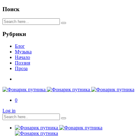
Поиск
Рубрики
Блог
Музыка
Начало
Поэзия
Проза
0
Log in