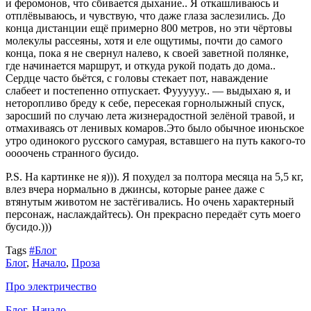
и феромонов, что сбивается дыхание.. Я откашливаюсь и
отплёвываюсь, и чувствую, что даже глаза заслезились. До
конца дистанции ещё примерно 800 метров, но эти чёртовы
молекулы рассеяны, хотя и еле ощутимы, почти до самого
конца, пока я не свернул налево, к своей заветной полянке,
где начинается маршрут, и откуда рукой подать до дома..
Сердце часто бьётся, с головы стекает пот, наваждение
слабеет и постепенно отпускает. Фуууууу.. — выдыхаю я, и
неторопливо бреду к себе, пересекая горнолыжный спуск,
заросший по случаю лета жизнерадостной зелёной травой, и
отмахиваясь от ленивых комаров.Это было обычное июньское
утро одинокого русского самурая, вставшего на путь какого-то
оооочень странного бусидо.
P.S. На картинке не я))). Я похудел за полтора месяца на 5,5 кг,
влез вчера нормально в джинсы, которые ранее даже с
втянутым животом не застёгивались. Но очень характерный
персонаж, наслаждайтесь). Он прекрасно передаёт суть моего
бусидо.)))
Tags
#Блог
Блог
,
Начало
,
Проза
Про электричество
Блог
,
Начало