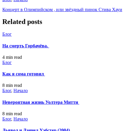
Концерт в Олимпийском , или звёздный пинок Стива Хауи
Related posts
Блог
На смерть Горбачёва.
4 min
read
Блог
Как я сома готовил
8 min
read
Блог
,
Начало
Невероятная жизнь Уолтера Митти
8 min
read
Блог
,
Начало
Дьявол и Дэниел Уэбстер (2004)