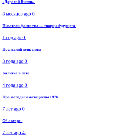
«Дорогой Вилли»
8 месяцев ago
0
Писатели-фантасты — творцы будущего
1 год ago
0
Последний день зимы
3 года ago
0
Калитка в лето
4 года ago
0
Про мопеды и мотоциклы 1976
7 лет ago
0
Об авторе
7 лет ago
4